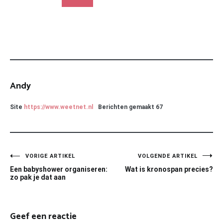
Andy
Site
https://www.weetnet.nl
Berichten gemaakt
67
Bericht
VORIGE ARTIKEL
VOLGENDE ARTIKEL
Een babyshower organiseren:
Wat is kronospan precies?
navigatie
zo pak je dat aan
Geef een reactie